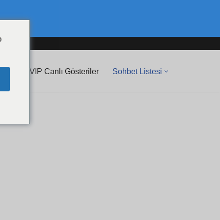
o
💖 VIP Canlı Gösteriler
Sohbet Listesi