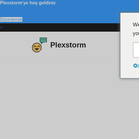
Plexstorm'ye hoş geldiniz
Düzenlemek
We
×
yo
Plexstorm
İçeriğe
atla