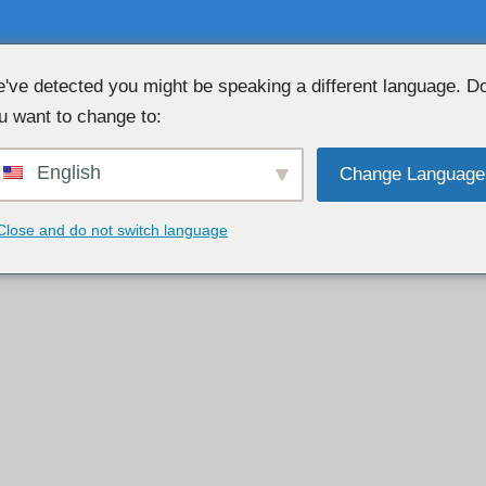
've detected you might be speaking a different language. D
u want to change to:
ÜCRETSİZ WEB KAMERA SOHBET 👉
English
Change Language
Close and do not switch language