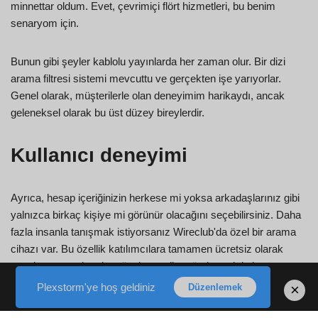
minnettar oldum. Evet, çevrimiçi flört hizmetleri, bu benim
senaryom için.
Bunun gibi şeyler kablolu yayınlarda her zaman olur. Bir dizi
arama filtresi sistemi mevcuttu ve gerçekten işe yarıyorlar.
Genel olarak, müşterilerle olan deneyimim harikaydı, ancak
geleneksel olarak bu üst düzey bireylerdir.
Kullanıcı deneyimi
Ayrıca, hesap içeriğinizin herkese mi yoksa arkadaşlarınız gibi
yalnızca birkaç kişiye mi görünür olacağını seçebilirsiniz. Daha
fazla insanla tanışmak istiyorsanız Wireclub'da özel bir arama
cihazı var. Bu özellik katılımcılara tamamen ücretsiz olarak
sunuluyor ancak onlara özel mesajlar göndermek istiyorsanız
gold aboneliğe sahip olmanız gerekiyor. Profilinize belirli rozetler
Plexstorm'ye hoş geldiniz
×
Düzenlemek
ekleyebilir veya diğer üyelere sağlayabilirsiniz. Rozetlerin altın
paralar kullanılarak elde edildiğini unutmayın. Wireclub aslında