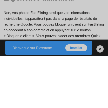
Non, vos photos FastFlirting ainsi que vos informations
individuelles n'apparaîtront pas dans la page de résultats de
recherche Google. Vous pouvez bloquer un client sur Fastflirting
en accédant à son compte et en appuyant sur le bouton
« Bloquer le client ». Vous pouvez placer des membres Quick
Teasing sur votre liste d’amis en les ajoutant en tant que bons
amis. Ces amis apparaîtront certainement sur votre profil que
Bienvenue sur Plexstorm
×
Installer
les visiteurs de votre site de profil pourront voir. Lorsque vous
publiez une photo, les autres membres auront certainement la
possibilité de la voir sur leur onglet Hot Photos.
Je privilégie cette technique et, d'ailleurs, je la crois plus
sûre.
C’est essentiellement la partie la plus efficace de chacune de
nos affaires.
J’aime une méthode si simple et efficace pour utiliser les