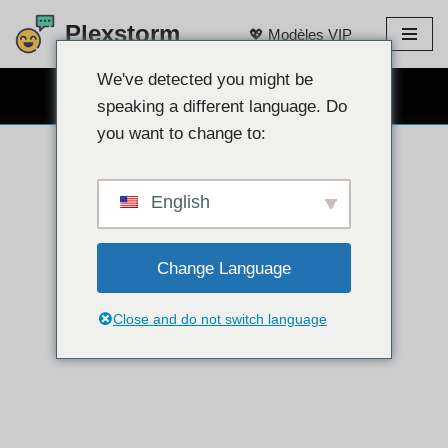
Plexstorm
💖 Modèles VIP
Aller
au
We've detected you might be
CHAT WEBCAM GRATUIT 👉
contenu
speaking a different language. Do
you want to change to:
English
Change Language
Close and do not switch language