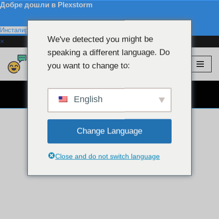
Добре дошли в Plexstorm
Инсталирайте
We've detected you might be
×
speaking a different language. Do
Plexstorm
💖 VIP модели
you want to change to:
Преминете
към
БЕЗПЛАТЕН ЧАТ УЕБ КАМЕРА 👉
съдържанието
English
Change Language
Close and do not switch language