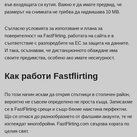
във входящата си кутия. Важно е да имате предвид, че
размерът на снимката не трябва да надвишава 10 MB.
Съгласно условията за използване и плана за
поверителност на FastFlirting, работата на сайта е в
съответствие с разпоредбите на ЕС за защита на данните.
И така, осъзнавам, че дистанционното обаждане има
своите предимства, особено ако имате несигурност.
Как работи Fastflirting
По този начин искам да открия спътници в столичен район,
вероятно не съвсем определено не проста къща. Записахме
се в FastFlirting срещи и също бяхме наистина перфектни.
Що се отнася до разнообразието от фалшиви акаунти, те не
изглеждат многобройни. FastFlirting.com свързва хората по
целия свят.