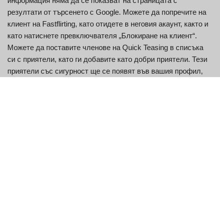
информация няма да се показват на страницата с
резултати от търсенето с Google. Можете да попречите на
клиент на Fastflirting, като отидете в неговия акаунт, както и
като натиснете превключвателя „Блокиране на клиент“.
Можете да поставите членове на Quick Teasing в списъка
си с приятели, като ги добавите като добри приятели. Тези
приятели със сигурност ще се появят във вашия профил,
който посетителите на сайта на вашия профил могат да
видят. Когато публикувате снимка, другите членове със
сигурност ще имат възможността да я видят в своя раздел
Горещи снимки.
Подпомагам тази техника, както и, освен това, смятам,
че е по-сигурна там.
Това по същество е най-ефективната част от всяка наша
работа.
Харесвам такъв лесен и също така ефективен метод за
използване на интернет връзките.