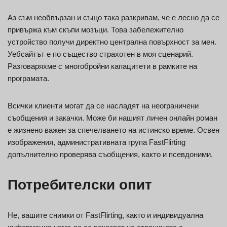
Аз съм необвързан и също така разкривам, че е лесно да се
привържа към скъпи мозъци. Това забележително
устройство получи директно централна повърхност за мен.
Уебсайтът е по същество страхотен в моя сценарий.
Разговаряхме с многобройни капацитети в рамките на
програмата.
Всички клиенти могат да се насладят на неограничени
съобщения и закачки. Може би нашият личен онлайн роман
е жизнено важен за спечелването на истинско време. Освен
изображения, административната група FastFlirting
допълнително проверява съобщения, както и псевдоними.
Потребителски опит
Не, вашите снимки от FastFlirting, както и индивидуална