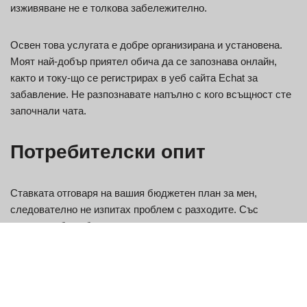
изживяване не е толкова забележително.
Освен това услугата е добре организирана и установена.
Моят най-добър приятел обича да се запознава онлайн,
както и току-що се регистрирах в уеб сайта Echat за
забавление. Не разпознавате напълно с кого всъщност сте
започнали чата.
Потребителски опит
Ставката отговаря на вашия бюджетен план за мен,
следователно не изпитах проблем с разходите. Със
сигурност бих обявил, че простите разходи, силата на
волята и надеждата всъщност са били компенсирани.
Поради тази причина мога да подкрепям тази уеб страница,
както и да се уверя, че те могат неизбежно да постигнат
успех. В момента със сигурност бих избрал да ви уведомя