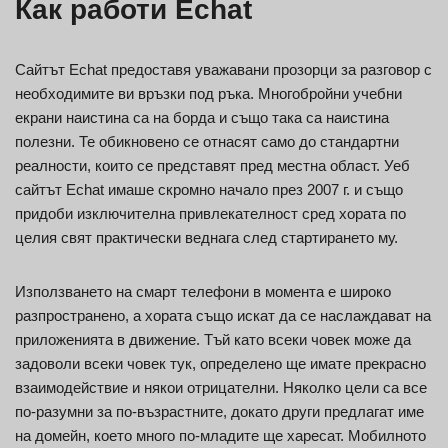
Как работи Echat
Сайтът Echat предоставя уважавани прозорци за разговор с
необходимите ви връзки под ръка. Многобройни учебни
екрани наистина са на борда и също така са наистина
полезни. Те обикновено се отнасят само до стандартни
реалности, които се представят пред местна област. Уеб
сайтът Echat имаше скромно начало през 2007 г. и също
придоби изключителна привлекателност сред хората по
целия свят практически веднага след стартирането му.
Използването на смарт телефони в момента е широко
разпространено, а хората също искат да се наслаждават на
приложенията в движение. Тъй като всеки човек може да
задоволи всеки човек тук, определено ще имате прекрасно
взаимодействие и някои отрицателни. Няколко цели са все
по-разумни за по-възрастните, докато други предлагат име
на домейн, което много по-младите ще харесат. Мобилното