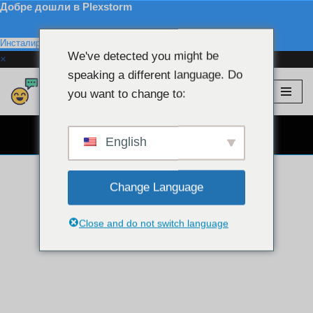
Добре дошли в Plexstorm
Инсталирайте
We've detected you might be
×
speaking a different language. Do
Plexstorm
💖 VIP модели
you want to change to:
Преминете
към
БЕЗПЛАТЕН ЧАТ УЕБ КАМЕРА 👉
съдържанието
English
Change Language
Close and do not switch language