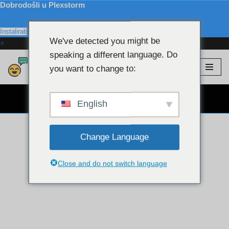
Dobrodošli u Plexstorm
Instalirati
We've detected you might be
×
speaking a different language. Do
Plexstorm
💖 VIP modeli
you want to change to:
Preskoči
na
BESPLATNO CHAT WEBCAM 👉
sadržaj
English
Change Language
Close and do not switch language