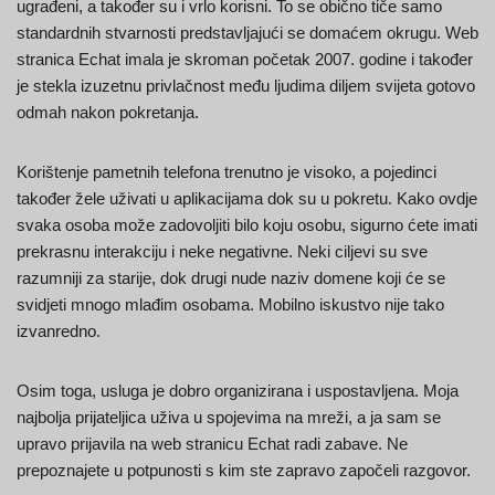
ugrađeni, a također su i vrlo korisni. To se obično tiče samo
standardnih stvarnosti predstavljajući se domaćem okrugu. Web
stranica Echat imala je skroman početak 2007. godine i također
je stekla izuzetnu privlačnost među ljudima diljem svijeta gotovo
odmah nakon pokretanja.
Korištenje pametnih telefona trenutno je visoko, a pojedinci
također žele uživati u aplikacijama dok su u pokretu. Kako ovdje
svaka osoba može zadovoljiti bilo koju osobu, sigurno ćete imati
prekrasnu interakciju i neke negativne. Neki ciljevi su sve
razumniji za starije, dok drugi nude naziv domene koji će se
svidjeti mnogo mlađim osobama. Mobilno iskustvo nije tako
izvanredno.
Osim toga, usluga je dobro organizirana i uspostavljena. Moja
najbolja prijateljica uživa u spojevima na mreži, a ja sam se
upravo prijavila na web stranicu Echat radi zabave. Ne
prepoznajete u potpunosti s kim ste zapravo započeli razgovor.