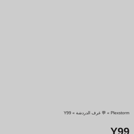
Plexstorm
»
💬 غرف الدردشة
»
Y99
Y99