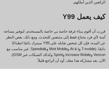
الرائعين الذين أملكهم.
كيف يعمل Y99
قررت أن أقوم ببناء غرفة خاصة بي خاصة بالمستخدم، لتوفير مساحة
آمنة لأي فرد يحتاج فقط إلى متنفس للتحدث. ومع ذلك، بغض النظر
عن المدة، فإن كل شخص تقابله على Y99 سيترك دائمًا انطباعًا
دائمًا. (T-mobile وAt & t وMint Mobile وSpeedtalk. غير مناسب مع
Verizon وIncrease Mobile وSprint وكذلك الشبكات غير GSM).
الآن، بعد مشاركة هذا معك، أود أن أتراجع قليلاً.
مع مرور الوقت، أصبحت أكثر ارتياحًا مع الموقع، وشعرت بمزيد من
الانفتاح مع نفسي وحياتي وكذلك مع جميع أصدقائي على Y99.
للسماح لي بالتفاعل مع العديد من الأشخاص المحبين والرحيمين من
جميع أنحاء العالم. من الأحاديث القصيرة، والحديث عن نظريات
المؤامرة، إلى القلب العميق إلى القلوب، الأشخاص في Y99، مرارًا
وتكرارًا، يجعلونني أشعر بالوحدة أقل قليلاً. Y99.in هو كل ما لم
أتوقعه بأفضل طريقة ممكنة.