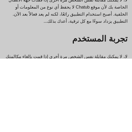
الخاصة بك لأن موقع Chatub لا يحفظ أي نوع من المعلومات أو
الخلفية. أصبح استخدام التطبيق رائعًا، لكنه لم يعد فعالاً بعد الآن.
التطبيق يزداد سوءًا مع كل ترقية، أعدك بذلك...
تجربة المستخدم
لا، لا يمكنك مقابلة نفس الشخص مرة أخرى إذا قمت بإلغاء مكالمتك
لأن موقع Chatub لا يحفظ أي معلومات أو خلفية. لذلك لا توجد
طريقة أخرى للاتصال بنفس الشخص مرة أخرى. نعم، موقع الويب
Chathub مجاني تمامًا، كما أنه لا يقوم بتحصيل أي فاتورة لعملائه.
بالإضافة إلى ذلك، يوفر لك موقع Chathub الحرية الكاملة في عدم
الكشف عن هويتك عبر الإنترنت. ويقترح عليك أيضًا عدم مشاركة أي
من بياناتك الشخصية. علاوة على ذلك، يتعامل موقع Chathub أيضًا
مع خصوصيتك الشخصية.
~ من تحليل Justuseapp.com للبرمجة اللغوية العصبية لـ 103
شهادات برامج مدمجة.