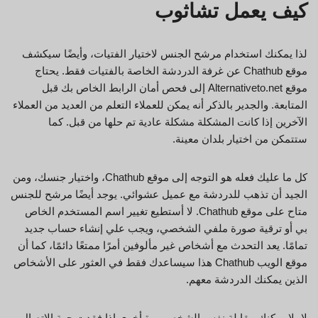
كيف يعمل تشاثوب
لذا يمكنك استخدام مرشح الجنس لاختيار الفتيات، وأيضًا سيكشف
موقع Chathub عن غرفة الدردشة الخاصة بالفتيات فقط. يحتاج
موقع Alternativeto.net إلى فحص أمان الرابط الخاص بك قبل
المتابعة. والجدير بالذكر أنه يمكن للعملاء التعلم من العديد من العملاء
الآخرين إذا كانت المشكلة مشكلة عادية تم حلها من قبل. كما
ستتمكن من اختيار بلدان معينة.
كل ما عليك فعله هو التوجه إلى موقع Chathub، واختيار جنسك، ومن
الجيد أن تذهب للدردشة مع عميل عشوائي. يوجد أيضًا مرشح للجنس
متاح على موقع Chathub. لا أستطيع تغيير اسم المستخدم الخاص
بي أو ترقية صورة ملفي الشخصي، ويجب علي إنشاء حساب جديد
تمامًا. يعد التحدث مع أشخاص غير مألوفين أمرًا ممتعًا دائمًا، كما أن
موقع الويب Chathub هذا سيساعدك فقط في العثور على الأشخاص
الذين يمكنك الدردشة معهم.
لا، لا يمكنك مقابلة نفس الشخص مرة أخرى إذا فقدت جهة الاتصال