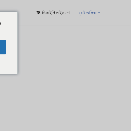
💖 ভিআইপি লাইভ শো
চ্যাট তালিকা
o