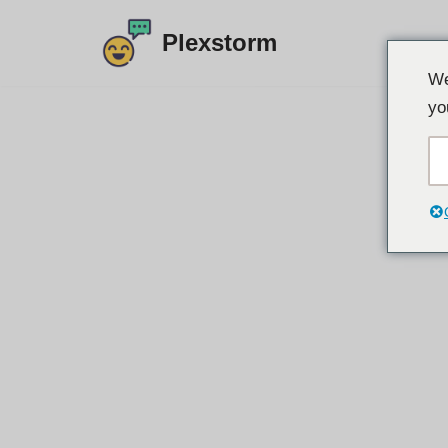
Plexstorm
এড়িয়ে
We
যাও
yo
কন্টেন্ট