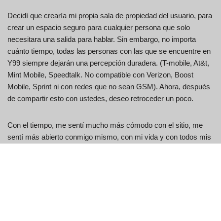
Decidí que crearía mi propia sala de propiedad del usuario, para
crear un espacio seguro para cualquier persona que solo
necesitara una salida para hablar. Sin embargo, no importa
cuánto tiempo, todas las personas con las que se encuentre en
Y99 siempre dejarán una percepción duradera. (T-mobile, At&t,
Mint Mobile, Speedtalk. No compatible con Verizon, Boost
Mobile, Sprint ni con redes que no sean GSM). Ahora, después
de compartir esto con ustedes, deseo retroceder un poco.
Con el tiempo, me sentí mucho más cómodo con el sitio, me
sentí más abierto conmigo mismo, con mi vida y con todos mis
amigos en Y99. Por permitirme relacionarme con tantas
personas amorosas y compasivas de todo el mundo. Desde
charlas triviales, charlas sobre teorías de conspiración hasta
corazones profundos, la gente de Y99, una y otra vez, me hace
sentir un poco menos solo. Y99.in es todo lo que no esperaba
que fuera, de la mejor manera posible.