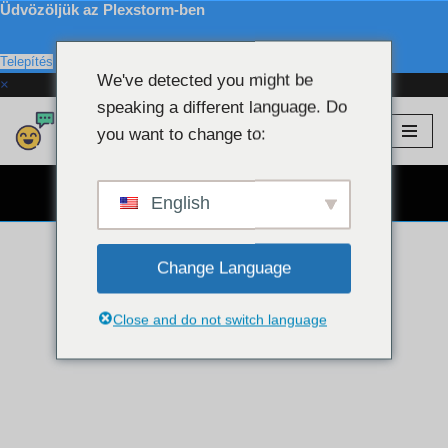
Üdvözöljük az Plexstorm-ben
Telepítés
We've detected you might be
×
speaking a different language. Do
Plexstorm
💖 VIP modellek
you want to change to:
Ugrás
a
INGYENES webkamerás csevegés 👉
tartalomra
English
Change Language
Close and do not switch language