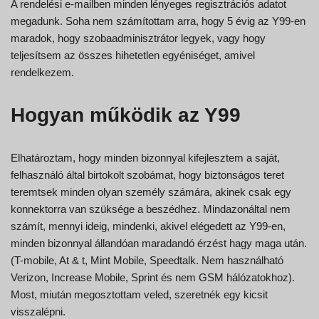
A rendelési e-mailben minden lényeges regisztrációs adatot
megadunk. Soha nem számítottam arra, hogy 5 évig az Y99-en
maradok, hogy szobaadminisztrátor legyek, vagy hogy
teljesítsem az összes hihetetlen egyéniséget, amivel
rendelkezem.
Hogyan működik az Y99
Elhatároztam, hogy minden bizonnyal kifejlesztem a saját,
felhasználó által birtokolt szobámat, hogy biztonságos teret
teremtsek minden olyan személy számára, akinek csak egy
konnektorra van szüksége a beszédhez. Mindazonáltal nem
számít, mennyi ideig, mindenki, akivel elégedett az Y99-en,
minden bizonnyal állandóan maradandó érzést hagy maga után.
(T-mobile, At & t, Mint Mobile, Speedtalk. Nem használható
Verizon, Increase Mobile, Sprint és nem GSM hálózatokhoz).
Most, miután megosztottam veled, szeretnék egy kicsit
visszalépni.