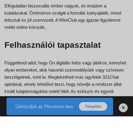
Elfogulatlan biszexuális ember vagyok, és imádom a
kutatásokat. Örömömre szolgál a formális kártyajáték, mivel
letisztult és jól szervezett. A WireClub egy igazán figyelemre
méltó online környék.
Felhasználói tapasztalat
Függetlenül attól, hogy Ön digitális fotós vagy játékos, kereshet
olyan embereket, akik hasonló szenvedélyűek vagy szívesen
beszélgetnek, mint te. Megtekintheti más ügyfelek 321Chat
ajánlását, amely lehetővé teszi, hogy növelje a rendszer által
kínált tulajdonságokba vetett hitét. Az exkluzív és egyedi
tulajdonságok még kevésbé bonyolulttá teszik a megfelelő
partner keresését. A 321Chat Review rengeteg sikertörténetet
Üdvözöljük az Plexstorm-ben
×
Telepítés
tár fel Ön előtt ennek az online társkereső platformnak a
kezdeményezéseként. A 321 Chat cam chatszobát biztosít a
legkülönfélébb témákban. A 321 Chat csak egy a