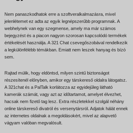
Nem panaszkodhatok erre a szoftveralkalmazásra, mivel
jelenlétemet ez adta az egyik legnépszerűbb programnak. A
webhelynek van egy szegmense, amely ma már számos
bejegyzést és a piacon nagyon szorosan kapcsolódó termékek
értékelését használja. A 321 Chat csevegőszobával rendelkezik
a legkülönfélébb témákban. Emiatt nem leszek hanyag és bízó
sem.
Rajtad múlik, hogy eldöntsd, milyen szintű biztonságot
részesítenél előnyben, amikor egy társkereső oldalra látogatsz.
A 321chat és a PalTalk korlátozza az egyidejűleg látható
kamerák számát, vagy azt az időtartamot, amelyet élvezhet,
hacsak nem fizető tag lesz. Extra részletekkel szolgál néhány
online társkereső divatról és versenytársról. Adjatok hálát ennek
az internetes oldalnak a megoldásokért, mivel az alapvető
vágyam valóban megvalósult.