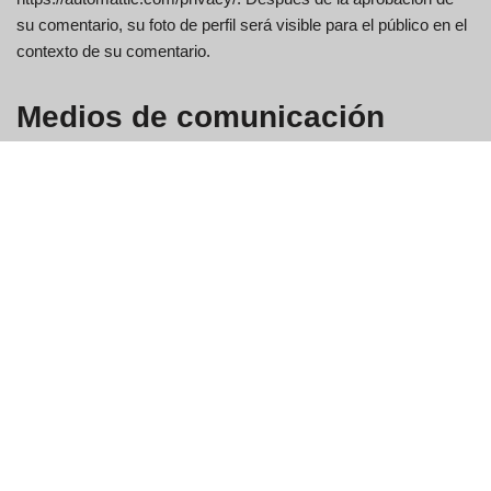
su comentario, su foto de perfil será visible para el público en el
contexto de su comentario.
Medios de comunicación
Si subes imágenes al sitio web, debes evitar subir imágenes
con datos de ubicación incrustados (GPS EXIF) incluidos. Los
visitantes del sitio web pueden descargar y extraer cualquier
dato de ubicación de las imágenes del sitio web.
Galletas
Si deja un comentario en nuestro sitio, puede optar por guardar
su nombre, dirección de correo electrónico y sitio web en
cookies. Esto es para tu comodidad para que no tengas que
volver a completar tus datos cuando dejes otro comentario.