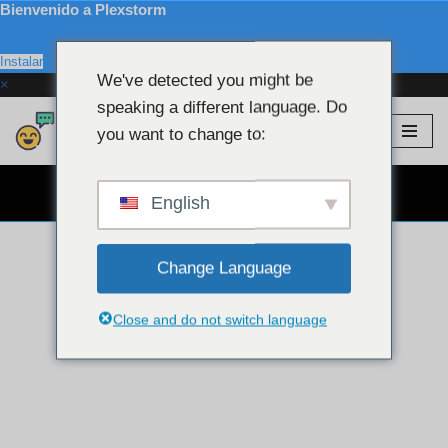
Bienvenido a Plexstorm
Instalar
We've detected you might be
×
speaking a different language. Do
Plexstorm
💖 Modelos VIP
you want to change to:
saltar
al
CHAT POR CÁMARA WEB GRATIS 👉
contenido
English
Change Language
Close and do not switch language