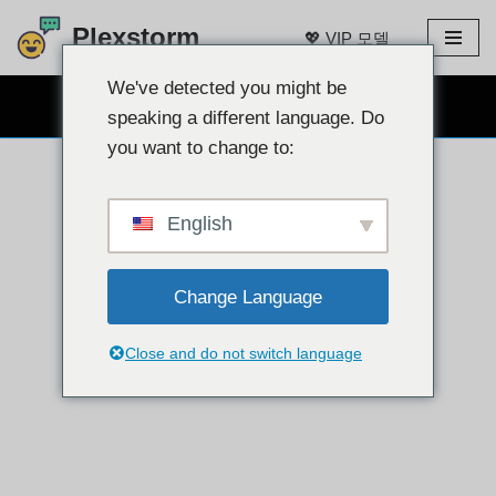
Plexstorm
💖 VIP 모델
콘
텐
We've detected you might be
무료 웹캠 채팅 👉
츠
speaking a different language. Do
로
you want to change to:
건
너
뛰
English
기
Change Language
Close and do not switch language