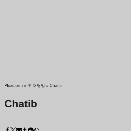
Plexstorm
»
💬 채팅방
»
Chatib
Chatib