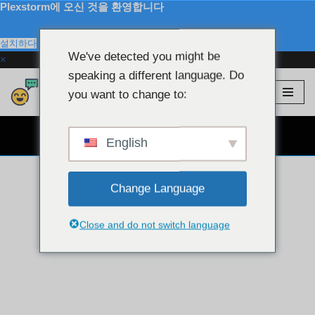
Plexstorm에 오신 것을 환영합니다
설치하다
We've detected you might be
×
speaking a different language. Do
Plexstorm
💖 VIP 모델
you want to change to:
콘
텐
무료 웹캠 채팅 👉
츠
English
로
건
Change Language
너
뛰
기
Close and do not switch language