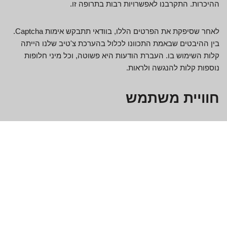
ההיכרות. התקרבנו לאפשרויות רבות בתרופה זו.
לאחר שסיפקת את הפרטים הללו, בוודאי תתבקש אימות Captcha.
בין ההיבטים שבאמת התכוונו לכלול בהערכת צ'טיב שלנו הייתה
קלות השימוש בו. העברת הודעות היא פשוטה, וכל מיני חלופות
נוספות קלות להנגשה ולראות.
חוויית משתמש
בכל מקרה, אני לגמרי מרוצה מפתרון הפרטים הזה. מנוי זה לפתרון
הוא בהחלט טוב יותר כמעט מכל. אנו מעבירים מידע רב כדי לקבל
תשובות משמעותיות. לא הייתה מטרה ספציפית ברגע שנרשמתי
לאתר היכרויות צ'טיב הזה. רק התחלתי לרצות אנשים חדשים,
מסיבה זו בסופו של דבר היה מרשים. השוק הנפלא אני אוהב
תחושה ישירה של עניין וכבוד עצמי.
מכיוון שמעט נמאס לי להחליק, הם גדלו להיות ריצוף מרכזי עבור