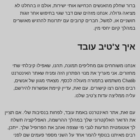
ברור שחלק מהאנשים הכחישו אותי ישירות, אולם זו בהחלט לא
מציאה גדולה. אנחנו מזהים שום דבר שגוי בחיפוש אחר זוגות
חושניים או, למשל, חברים קרובים עם יתרונות להרגיש מאושרים
במהלך קיום יחסי מין.
איך צ'טיב עובד
אנחנו משוחחים וגם מחליפים תמונה, תהנו, שאפילו קיבלתי שתי
מחזורים. אני מעריך את מנוי הפתרון הזה ומניח שאתר האינטרנט
Chatib משתמש בתמורה מעולה לכסף. מצאתי מגוון של אנשים,
רבים מהם רצו קישורים. עם זאת, עדיין קיימת אפשרות להירשם,
עליה ממליצה עדות צ'טיב שלנו.
עם זאת, אתר האינטרנט באמת עובד, לפחות בנסיבות שלי. אם תציין
את הדואר האלקטרוני שלך במהלך ההרשמה, האפליקציה תשלח
לך אוטומטית הודעות לגבי מי שצפה ואהב את הפרופיל שלך. ייתכן,
רבים מאיתנו בנוסף להמר אחד על השני מספר פעמים שם לפני