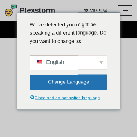
Plexstorm
💖 VIP 모델
콘
텐
We've detected you might be
무료 웹캠 채팅 👉
츠
speaking a different language. Do
로
you want to change to:
건
너
뛰
English
기
Change Language
Close and do not switch language