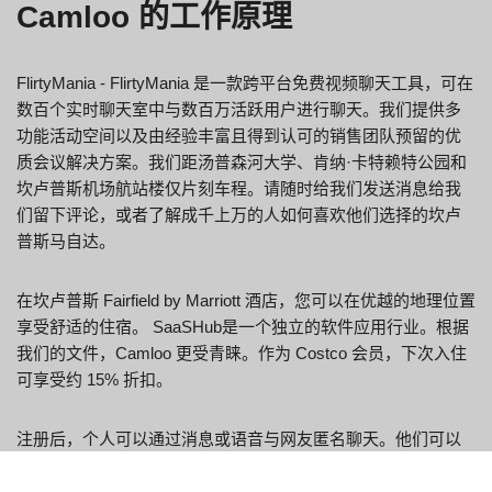
Camloo 的工作原理
FlirtyMania - FlirtyMania 是一款跨平台免费视频聊天工具，可在
数百个实时聊天室中与数百万活跃用户进行聊天。我们提供多
功能活动空间以及由经验丰富且得到认可的销售团队预留的优
质会议解决方案。我们距汤普森河大学、肯纳·卡特赖特公园和
坎卢普斯机场航站楼仅片刻车程。请随时给我们发送消息给我
们留下评论，或者了解成千上万的人如何喜欢他们选择的坎卢
普斯马自达。
在坎卢普斯 Fairfield by Marriott 酒店，您可以在优越的地理位置
享受舒适的住宿。 SaaSHub是一个独立的软件应用行业。根据
我们的文件，Camloo 更受青睐。作为 Costco 会员，下次入住
可享受约 15% 折扣。
注册后，个人可以通过消息或语音与网友匿名聊天。他们可以
帮助您确定哪种产品更受欢迎以及人们对它的看法。我们宽敞
的度假村客房和精选客房提供高级淋浴间、豪华床上用品、充