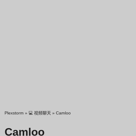
Plexstorm
»
💻 视频聊天
»
Camloo
Camloo