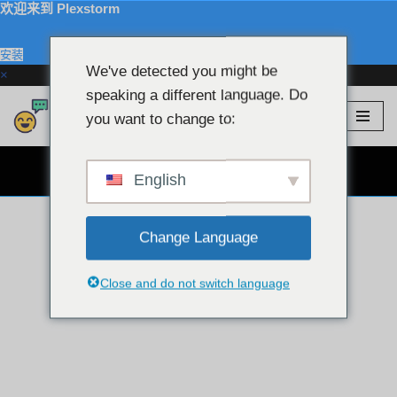
欢迎来到 Plexstorm
安装
We've detected you might be
×
speaking a different language. Do
Plexstorm
💖 VIP 模特
you want to change to:
跳
至
免费网络摄像头聊天 👉
内
English
容
Change Language
Close and do not switch language