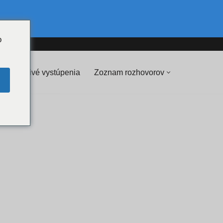
o
💖 VIP živé vystúpenia
Zoznam rozhovorov