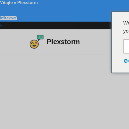
Vitajte v Plexstorm
Inštalovať
We
×
yo
Plexstorm
Preskočiť
na
obsah