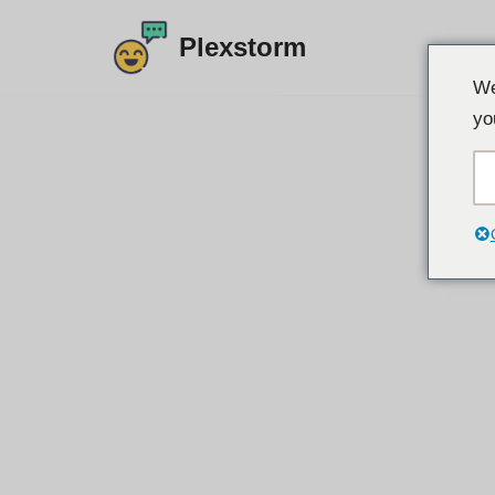
Plexstorm
Preskočiť
We
na
yo
obsah