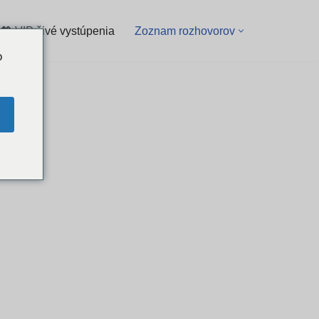
💖 VIP živé vystúpenia
Zoznam rozhovorov
o