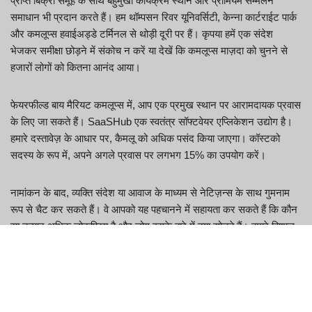
प्राप्त बिक्री समूह के साथ बहुमुखी कार्यक्रम स्थान और प्रीमियम सम्मेलन
समाधान भी प्रदान करते हैं। हम थॉम्पसन रिवर यूनिवर्सिटी, केन्ना कार्टराईट पार्क
और कमलूप्स हवाईअड्डे टर्मिनल से थोड़ी दूरी पर हैं। कृपया हमें एक संदेश
भेजकर समीक्षा छोड़ने में संकोच न करें या देखें कि कमलूप्स माज़दा को चुनने से
हजारों लोगों को कितना आनंद आया।
फेयरफील्ड बाय मैरियट कमलूप्स में, आप एक प्रमुख स्थान पर आरामदायक प्रवास
के लिए जा सकते हैं। SaaSHub एक स्वतंत्र सॉफ्टवेयर एप्लिकेशन उद्योग है।
हमारे दस्तावेज़ के आधार पर, कैमलू को अधिक पसंद किया जाएगा। कॉस्टको
सदस्य के रूप में, अपने अगले प्रवास पर लगभग 15% का उपयोग करें।
नामांकन के बाद, व्यक्ति संदेश या आवाज के माध्यम से नेटिज़न्स के साथ गुमनाम
रूप से चैट कर सकते हैं। वे आपको यह पहचानने में सहायता कर सकते हैं कि कौन
सा उत्पाद अधिक लोकप्रिय है और लोग इसके बारे में क्या सोचते हैं। हमारे विशाल
रिसॉर्ट कमरे और संग्रह प्रीमियम शॉवर रूम, डीलक्स बिस्तर लिनन, प्रेरक कार्य
स्थान और मुफ्त वाई-फाई भी प्रदान करते हैं।
प्रयोगकर्ता का अनुभव