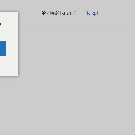
💖 वीआईपी लाइव शो
चैट सूची
o