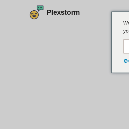
Plexstorm
इसे
We
छोड़कर
yo
सामग्री
पर
बढ़ने
के
लिए