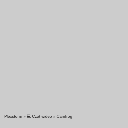
Plexstorm
»
💻 Czat wideo
»
Camfrog