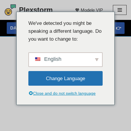
Plexstorm
💖 Modele VIP
Przejdź
do
We've detected you might be
DARMOWY CZAT PRZEZ KAMErę INTERNETOWĄ 👉
treści
speaking a different language. Do
you want to change to:
English
Change Language
Close and do not switch language