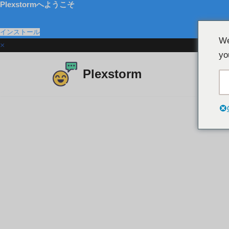
Plexstormへようこそ
インストール
We
×
yo
Plexstorm
コ
ン
テ
ン
ツ
に
ス
キ
ッ
プ