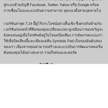
สู่ระบบด้วยบัญชี Facebook, Twitter, Yahoo หรือ Google พร้อม
การเชื่อมโยงและแบ่งปันความสามารถ จุดแนวตั้งสามจุดหายไป
เวอร์ชันล่าสุด 7.14 นี้ดูไร้ประโยชน์อย่างสิ้นเชิง ซึ่งตรงกันข้ามกับ
เวอร์ชันก่อนหน้าที่ทีมของคุณเปลี่ยนแปลง ดูเหมือนว่าของขวัญจะ
ยังคงเล่นอยู่เมื่อโทรศัพท์อยู่ในโหมดปิดเสียง การอัพเกรดแบบเก่า
ใช้เพื่อปิดเสียงนี้และเพียงแค่สั่น Symbols Pad เป็นรองอันดับสอง
ของเรา เนื่องจากคุณสามารถสร้างและแบ่งปันการพัฒนาเพลงเริ่ม
ต้นของคุณได้อย่างสะดวก รวมถึงท่อนและคอร์ด
ประสบการณ์ผู้ใช้
คลั่งไคล้มากมาย ไม่ชอบการกระทำผิดทางอาญา ผู้คนกำลังเก็บ
รายละเอียดส่วนบุคคลของบุคคล เฒ่าหัวงูที่พูดคุยกับผู้เยาว์ รวมถึง
การมีเพศสัมพันธ์กับพวกเขา Camfrog เป็นซอฟต์แวร์ช่วยเหลือที่มี
ประสิทธิภาพสูงสุดสำหรับเว็บไซต์ของคุณ แชทสด การสนับสนุน
สดสามารถพัฒนาได้ง่ายเหมือน 1-2-3! 123FlashChat รองรับการ