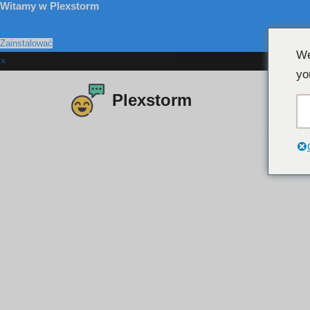
Witamy w Plexstorm
Zainstalować
We
×
yo
Plexstorm
Przejdź
do
treści