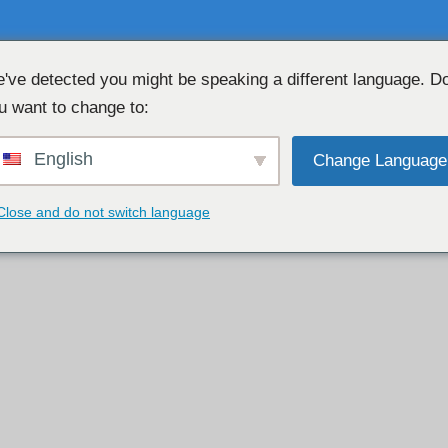
've detected you might be speaking a different language. D
u want to change to:
DARMOWY CZAT PRZEZ KAMErę INTERNETOWĄ 👉
English
Change Language
Close and do not switch language