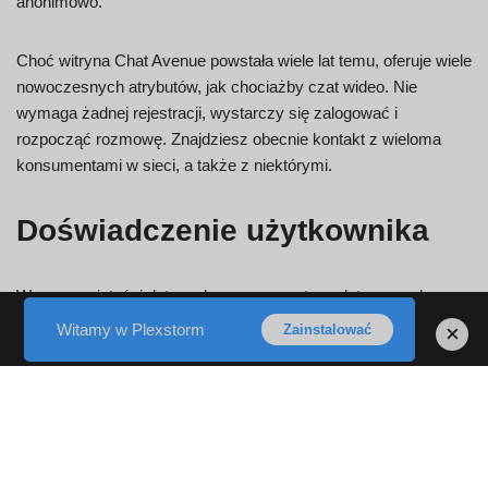
anonimowo.
Choć witryna Chat Avenue powstała wiele lat temu, oferuje wiele
nowoczesnych atrybutów, jak chociażby czat wideo. Nie
wymaga żadnej rejestracji, wystarczy się zalogować i
rozpocząć rozmowę. Znajdziesz obecnie kontakt z wieloma
konsumentami w sieci, a także z niektórymi.
Doświadczenie użytkownika
W rzeczywistości dotyczyły one po prostu podstawowych,
ważnych informacji, które miały ostatecznie wprowadzić Cię w
Witamy w Plexstorm
×
Zainstalować
dany obszar. Inni inni zorientują się, czy można je dopasować.
Mam swój pierwszy raz na tej stronie Chat Avenue, a także
oferuje wiele możliwości wzmacniania. Spójrz, systemy
oczyszczania powietrza z pewnością będą niewiarygodne i
absolutnie pomogą mi wyprostować negatywne nastroje. Bez
wątpienia zdaję sobie sprawę, że strony internetowe Chat