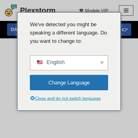
Plexstorm
💖 Modele VIP
Przejdź
do
We've detected you might be
DARMOWY CZAT PRZEZ KAMErę INTERNETOWĄ 👉
treści
speaking a different language. Do
you want to change to:
English
Change Language
Close and do not switch language