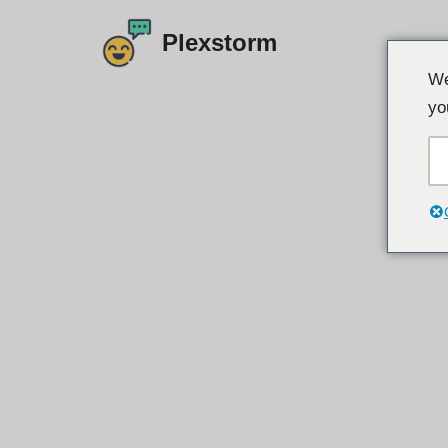
Plexstorm
Przejdź
We
do
yo
treści