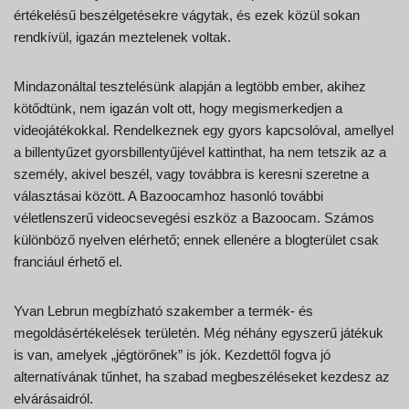
értékelésű beszélgetésekre vágytak, és ezek közül sokan
rendkívül, igazán meztelenek voltak.
Mindazonáltal tesztelésünk alapján a legtöbb ember, akihez
kötődtünk, nem igazán volt ott, hogy megismerkedjen a
videojátékokkal. Rendelkeznek egy gyors kapcsolóval, amellyel
a billentyűzet gyorsbillentyűjével kattinthat, ha nem tetszik az a
személy, akivel beszél, vagy továbbra is keresni szeretne a
választásai között. A Bazoocamhoz hasonló további
véletlenszerű videocsevegési eszköz a Bazoocam. Számos
különböző nyelven elérhető; ennek ellenére a blogterület csak
franciául érhető el.
Yvan Lebrun megbízható szakember a termék- és
megoldásértékelések területén. Még néhány egyszerű játékuk
is van, amelyek „jégtörőnek” is jók. Kezdettől fogva jó
alternatívának tűnhet, ha szabad megbeszéléseket kezdesz az
elvárásaidról.