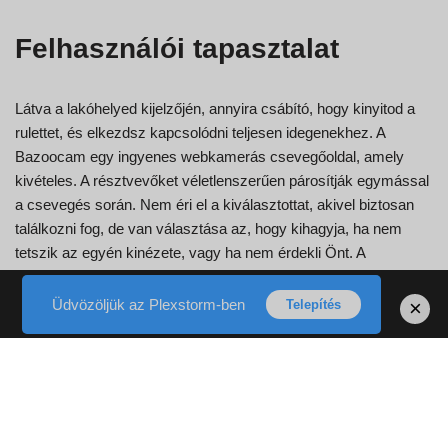
Felhasználói tapasztalat
Látva a lakóhelyed kijelzőjén, annyira csábító, hogy kinyitod a
rulettet, és elkezdsz kapcsolódni teljesen idegenekhez. A
Bazoocam egy ingyenes webkamerás csevegőoldal, amely
kivételes. A résztvevőket véletlenszerűen párosítják egymással
a csevegés során. Nem éri el a kiválasztottat, akivel biztosan
találkozni fog, de van választása az, hogy kihagyja, ha nem
tetszik az egyén kinézete, vagy ha nem érdekli Önt. A
Bazoocam chat azt állítja, hogy minden bizonnyal sokféle
emberrel fog találkozni az oldalukon, de valójában nem volt
Üdvözöljük az Plexstorm-ben
×
Telepítés
akkora szerencsénk, és kételkedünk abban, hogy a
szerencsénk ennyivel növekedni fog. Ha valami x-minősítést
szeretne találni, ahelyett, hogy új jó barátokat szerezne, akkor
ez az internetes oldal lehet az Ön számára. Mindazonáltal
inkább közösségi webhelyként hirdetik magukat, mint bármi
mást, ezért itt van egy kis óvatosság az ártatlan szemek