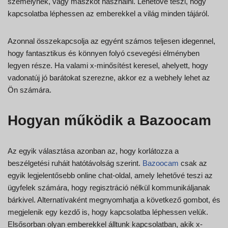
személynek, vagy maszkot használni. Lehetővé teszi, hogy
kapcsolatba léphessen az emberekkel a világ minden tájáról.
Azonnal összekapcsolja az egyént számos teljesen idegennel,
hogy fantasztikus és könnyen folyó csevegési élményben
legyen része. Ha valami x-minősítést keresel, ahelyett, hogy
vadonatúj jó barátokat szerezne, akkor ez a webhely lehet az
Ön számára.
Hogyan működik a Bazoocam
Az egyik választása azonban az, hogy korlátozza a
beszélgetési ruháit hatótávolság szerint.
Bazoocam
csak az
egyik legjelentősebb online chat-oldal, amely lehetővé teszi az
ügyfelek számára, hogy regisztráció nélkül kommunikáljanak
bárkivel. Alternatívaként megnyomhatja a következő gombot, és
megjelenik egy kezdő is, hogy kapcsolatba léphessen velük.
Elsősorban olyan emberekkel álltunk kapcsolatban, akik x-