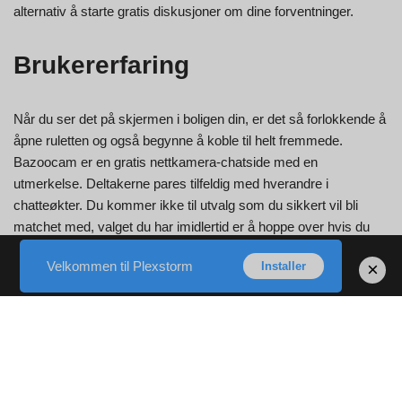
alternativ å starte gratis diskusjoner om dine forventninger.
Brukererfaring
Når du ser det på skjermen i boligen din, er det så forlokkende å
åpne ruletten og også begynne å koble til helt fremmede.
Bazoocam er en gratis nettkamera-chatside med en
utmerkelse. Deltakerne pares tilfeldig med hverandre i
chatteøkter. Du kommer ikke til utvalg som du sikkert vil bli
matchet med, valget du har imidlertid er å hoppe over hvis du
ikke gjør det, for eksempel utseendet til den enkelte eller hvis de
Velkommen til Plexstorm
×
Installer
ikke interesserer deg. Bazoocam chat sier at du helt sikkert vil
møte et bredt spekter av individer på siden deres, men vi hadde
egentlig ikke så mye flaks og tviler på at hellet vårt vil øke så
mye. Hvis du prøver å finne noe x-vurdert i stedet for å få nye
gode venner, kan dette være internettsiden for deg. De
annonserer seg selv som mer et sosialt nettsted enn noe annet,
ikke desto mindre, så her er litt forsiktighet for uskyldige øyne.