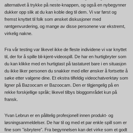
alternativet å trykke på neste-knappen, og også en nybegynner
dukker opp slik at du kan koble deg til dem. Vi var først og
fremst knyttet til folk som ønsket diskusjoner med
røntgenvurdering, og mange av disse personene var ekstremt,
virkelig nakne.
Fra vår testing var likevel ikke de fleste individene vi var knyttet
til, der for å spille bli-kjent-videospill. De har en hurtigbryter som
du kan klikke med en hurtigtast på tastaturet bare i en situasjon
du ikke liker personen du snakker med eller ønsker å fortsette å
søke etter valgene dine. Et ekstra tilfeldig videochatverktøy som
ligner på Bazoocam er Bazoocam. Den er tilgjengelig på en
rekke forskjellige språk; likevel tilbys bloggområdet kun på
fransk.
Yvan Lebrun er en pålitelig profesjonell innen produkt- og
løsningsanmeldelser. De har til og med et par enkle spill som er
fine som "isbrytere". Fra begynnelsen kan det virke som et godt