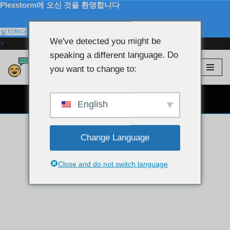
Plexstorm에 오신 것을 환영합니다
설치하다
We've detected you might be
×
speaking a different language. Do
Plexstorm
💖 VIP 모델
you want to change to:
콘
텐
무료 웹캠 채팅 👉
츠
English
로
건
Change Language
너
뛰
기
Close and do not switch language