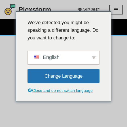
Plexstorm
💖 VIP 模特
跳
至
We've detected you might be
免费网络摄像头聊天 👉
内
speaking a different language. Do
容
you want to change to:
English
Change Language
Close and do not switch language