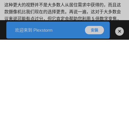
这种更大的视野并不是大多数人从居住需求中获得的，而且这
款摄像机比我们现在的选择更贵。再说一遍，这对于大多数会
议来说可能有点过分，但它肯定会帮助您利用 5 倍数字变焦，
而不会影响视频质量。考虑到这些网络摄像头的复杂程度，光
欢迎来到 Plexstorm
×
安装
学变焦肯定会是一个很好的增强。尽管存在一些缺点，戴尔 Pro
2K Cam 仍然是一款价格低廉的强大产品。它的总体捕捉质量以
及低光能力很快就击败了我在该速率范围内实际测试过的任何
其他产品。虽然人工智能监控、对焦和直接曝光等一些功能也
很慢，但它们都运行良好。我真正希望看到更多内容的唯一区
域仍然是 HDR 的位置，与没有开启 HDR 时摄像机可以捕捉到
的内容相比，该属性确实没有让我兴奋。
我真正希望看到更多内容的唯一领域仍然是 HDR 领域，与
没有开启该功能的相机可能录制的内容相比，该功能确实并
没有令我兴奋。
罗技于 2012 年推出了最初的 Iwebcam，并于 2019 年对其
进行了升级，添加了方便的个人隐私快门。