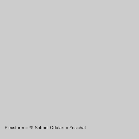
Plexstorm
»
💬 Sohbet Odaları
»
Yesichat