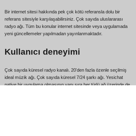
Bir internet sitesi hakkında pek çok kötü referansla dolu bir
referans sitesiyle karşılaşabilirsiniz. Çok sayıda uluslararası
radyo ağı. Tüm bu konular internet sitesinde veya uygulamada
yeni güncellemeler yapılmadan yayınlanmaktadır.
Kullanıcı deneyimi
Çok sayıda küresel radyo kanalı. 20'den fazla özenle seçilmiş
ideal müzik ağı. Çok sayıda küresel 7/24 şarkı ağı. Yesichat
native bir uygulama olmasının yanı sıra her türlü ağ üzerinde de
çalışmaktadır. Yesi sohbet, yetişkinlere yönelik bir sohbet odası
sitesinin bir başka hayal kırıklığıdır. Genel müşteri deneyimini
tam da bu şekilde özetlememiz gerekiyor. Her ikisi de
muhteşem bayanlarla görüntülü sohbet etmek için mükemmel
yerlerdir ve bu aynı zamanda bağımsızdır.