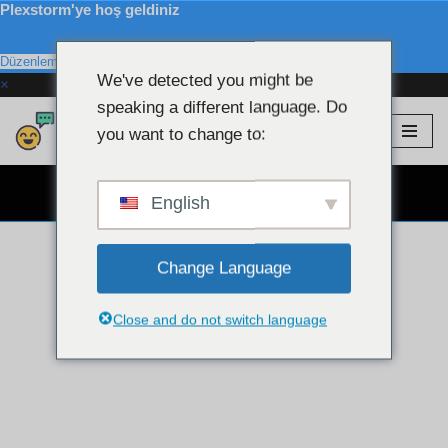
Plexstorm'ye hoş geldiniz
Düzenlemek
We've detected you might be
×
speaking a different language. Do
Plexstorm
💖 VIP Modeller
you want to change to:
İçeriğe
atla
ÜCRETSİZ WEB KAMERA SOHBET 👉
English
Change Language
Close and do not switch language