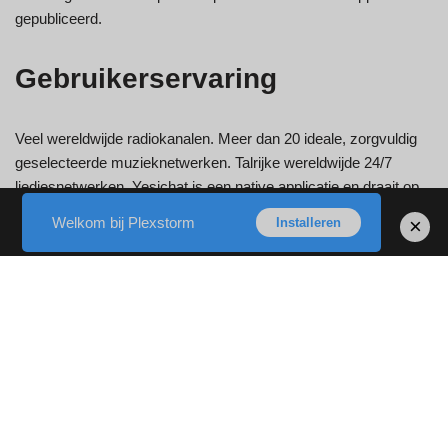
gepubliceerd.
Gebruikerservaring
Veel wereldwijde radiokanalen. Meer dan 20 ideale, zorgvuldig
geselecteerde muzieknetwerken. Talrijke wereldwijde 24/7
liedjesnetwerken. Yesichat is een native applicatie en draait op
allerlei netwerken. Yesi-chat is nog een teleurstelling van een
Welkom bij Plexstorm
×
Installeren
chatroomsite voor volwassenen. Dat is precies hoe we de
algemene klantervaring moeten samenvatten. Beide zijn
uitstekende plekken om te videochatten met prachtige dames,
en dat ook onafhankelijk.
Yesichat.com vereist dat u de veiligheid van uw verbinding
controleert voordat u verdergaat.
Anderen zullen daar zeker door mensen worden
tegengehouden.