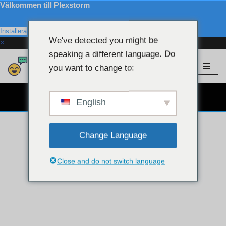
Välkommen till Plexstorm
Installera
We've detected you might be
×
speaking a different language. Do
Plexstorm
💖 VIP-modeller
you want to change to:
Hoppa
till
GRATIS WEBCAM CHATT 👉
innehållet
English
Change Language
Close and do not switch language