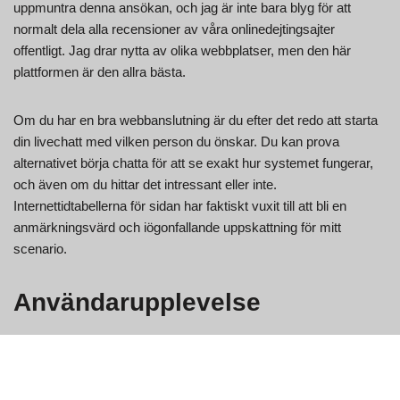
uppmuntra denna ansökan, och jag är inte bara blyg för att
normalt dela alla recensioner av våra onlinedejtingsajter
offentligt. Jag drar nytta av olika webbplatser, men den här
plattformen är den allra bästa.
Om du har en bra webbanslutning är du efter det redo att starta
din livechatt med vilken person du önskar. Du kan prova
alternativet börja chatta för att se exakt hur systemet fungerar,
och även om du hittar det intressant eller inte.
Internettidtabellerna för sidan har faktiskt vuxit till att bli en
anmärkningsvärd och iögonfallande uppskattning för mitt
scenario.
Användarupplevelse
Jag brukade vara verkligen förvånad identifiera denna typ av en
praktisk dating ansökan. Efter flera genomsnittliga perioder
avslöjade jag nyligen min favorit fantastiska komplement. Det