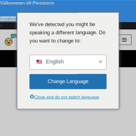
Välkommen till Plexstorm
Installera
We've detected you might be
×
speaking a different language. Do
Plexstorm
💖 VIP-modeller
you want to change to:
Hoppa
till
GRATIS WEBCAM CHATT 👉
innehållet
English
Change Language
Close and do not switch language