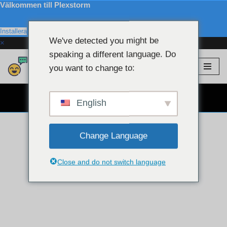
Välkommen till Plexstorm
Installera
We've detected you might be
×
speaking a different language. Do
Plexstorm
💖 VIP-modeller
you want to change to:
Hoppa
till
GRATIS WEBCAM CHATT 👉
innehållet
English
Change Language
Close and do not switch language