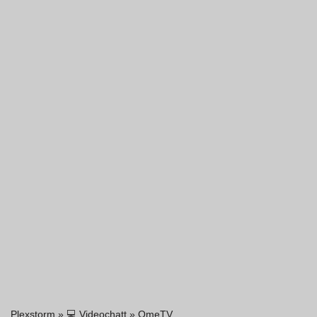
Plexstorm
»
💻 Videochatt
»
OmeTV