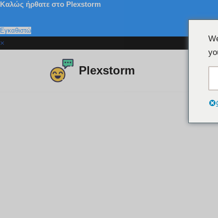
Καλώς ήρθατε στο Plexstorm
Εγκαθιστώ
We
×
yo
Plexstorm
Μετάβαση
στο
περιεχόμενο