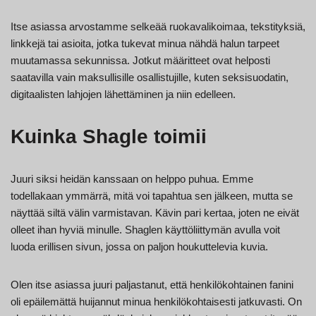
Itse asiassa arvostamme selkeää ruokavalikoimaa, tekstityksiä,
linkkejä tai asioita, jotka tukevat minua nähdä halun tarpeet
muutamassa sekunnissa. Jotkut määritteet ovat helposti
saatavilla vain maksullisille osallistujille, kuten seksisuodatin,
digitaalisten lahjojen lähettäminen ja niin edelleen.
Kuinka Shagle toimii
Juuri siksi heidän kanssaan on helppo puhua. Emme
todellakaan ymmärrä, mitä voi tapahtua sen jälkeen, mutta se
näyttää siltä välin varmistavan. Kävin pari kertaa, joten ne eivät
olleet ihan hyviä minulle. Shaglen käyttöliittymän avulla voit
luoda erillisen sivun, jossa on paljon houkuttelevia kuvia.
Olen itse asiassa juuri paljastanut, että henkilökohtainen fanini
oli epäilemättä huijannut minua henkilökohtaisesti jatkuvasti. On