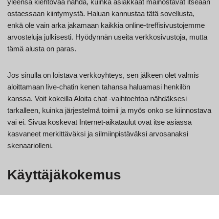
yleensä kiehtovaa nähdä, kuinka asiakkaat mainostavat itseään
ostaessaan kiintymystä. Haluan kannustaa tätä sovellusta,
enkä ole vain arka jakamaan kaikkia online-treffisivustojemme
arvosteluja julkisesti. Hyödynnän useita verkkosivustoja, mutta
tämä alusta on paras.
Jos sinulla on loistava verkkoyhteys, sen jälkeen olet valmis
aloittamaan live-chatin kenen tahansa haluamasi henkilön
kanssa. Voit kokeilla Aloita chat -vaihtoehtoa nähdäksesi
tarkalleen, kuinka järjestelmä toimii ja myös onko se kiinnostava
vai ei. Sivua koskevat Internet-aikataulut ovat itse asiassa
kasvaneet merkittäväksi ja silmiinpistäväksi arvosanaksi
skenaariolleni.
Käyttäjäkokemus
Olen käyttänyt todella hämmästyneenä tunnistamaan
tämänkaltaisen käytännöllisen treffisovelluksen. Useiden