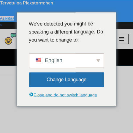
Tervetuloa Plexstorm:hen
Asentaa
We've detected you might be
×
speaking a different language. Do
Plexstorm
💖 VIP-malleja
you want to change to:
Siirry
sisältöön
ILMAINEN WEBCAM CHAT 👉
English
Change Language
Close and do not switch language