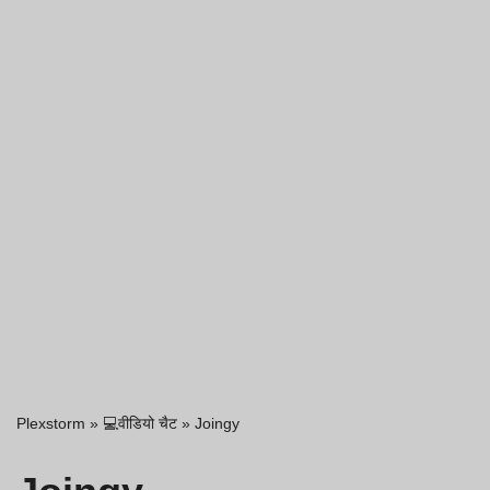
Plexstorm
»
💻वीडियो चैट
»
Joingy