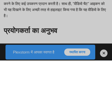
करने के लिए कई उपकरण प्रदान करती है। साथ ही, "वीडियो चैट" आइकन को
भी यह दिखाने के लिए अच्छी तरह से हाइलाइट किया गया है कि यह वीडियो के लिए
है।
प्रयोगकर्ता का अनुभव
मैं हमारे सभी आगे के प्रयासों को लेकर बहुत उत्साहित हूं। फिलहाल आप चैट करें
कि कौन सा विकल्प चुनना बेहद आसान है। यदि आप वर्तमान में करीबी दोस्तों को
Plexstorm में आपका स्वागत है
×
स्थापित करना
नहीं पढ़ सकते हैं तो यह एक जंगली क्रेडिट इतिहास की तरह है। पंजीकरण करने
के लिए, आपको बस कुछ व्यक्तिगत जानकारी की आवश्यकता है, जैसे उपयोगकर्ता
नाम, पासवर्ड, साथ ही एक वैध ईमेल। उपयोगकर्ता इंटरफ़ेस बेहद सरल है, इसलिए
यह पहचानना कोई समस्या नहीं है कि जॉइन्गी कैसे काम करती है, यहां तक कि उन
लोगों के लिए भी जिन्होंने इसके समान कुछ भी प्रयास नहीं किया है। बस कुछ बटन
दबाकर मनमाने ढंग से चुने गए उपयोगकर्ता के साथ चैट सत्र शुरू करें और जब
आप किसी अन्य व्यक्ति से परामर्श करना चाहते हैं तो अलग भी करें। ऐसा करने के
लिए, आपको "चैट छोड़ें" स्विच और साथ ही "ज़रूर?" बटन दबाना चाहिए।