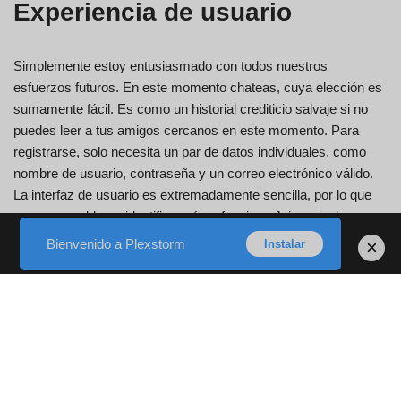
Experiencia de usuario
Simplemente estoy entusiasmado con todos nuestros
esfuerzos futuros. En este momento chateas, cuya elección es
sumamente fácil. Es como un historial crediticio salvaje si no
puedes leer a tus amigos cercanos en este momento. Para
registrarse, solo necesita un par de datos individuales, como
nombre de usuario, contraseña y un correo electrónico válido.
La interfaz de usuario es extremadamente sencilla, por lo que
no es un problema identificar cómo funciona Joingy, incluso
para aquellos que no han probado nada similar a esto.
Bienvenido a Plexstorm
×
Instalar
Simplemente inicia una sesión de chat con un usuario elegido
arbitrariamente presionando un par de botones y también
sepárala cuando quieras consultar con otra persona. Para
hacerlo, debes presionar el interruptor “abandonar el chat” y
también el botón “¿Seguro?”
Cero significativo ya que en realidad no he desactivado mis