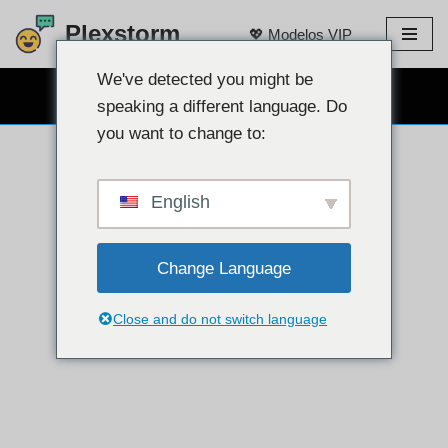
Plexstorm
💖 Modelos VIP
saltar
al
We've detected you might be
CHAT POR CÁMARA WEB GRATIS 👉
contenido
speaking a different language. Do
you want to change to:
English
Change Language
Close and do not switch language