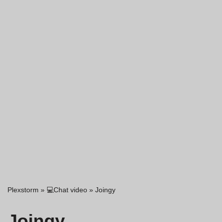
Plexstorm
»
💻Chat video
»
Joingy
Joingy