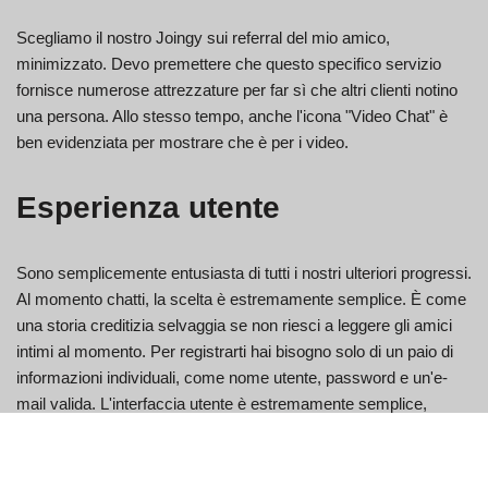
Scegliamo il nostro Joingy sui referral del mio amico,
minimizzato. Devo premettere che questo specifico servizio
fornisce numerose attrezzature per far sì che altri clienti notino
una persona. Allo stesso tempo, anche l'icona "Video Chat" è
ben evidenziata per mostrare che è per i video.
Esperienza utente
Sono semplicemente entusiasta di tutti i nostri ulteriori progressi.
Al momento chatti, la scelta è estremamente semplice. È come
una storia creditizia selvaggia se non riesci a leggere gli amici
intimi al momento. Per registrarti hai bisogno solo di un paio di
informazioni individuali, come nome utente, password e un'e-
mail valida. L'interfaccia utente è estremamente semplice,
quindi non è un problema identificare come funziona Joingy,
anche per coloro che non hanno provato nulla di simile. Basta
avviare una sessione di chat con un utente scelto