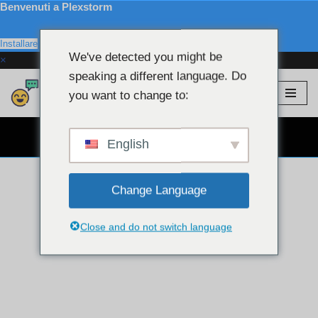
Benvenuti a Plexstorm
Installare
We've detected you might be
×
speaking a different language. Do
Plexstorm
💖 Modelli VIP
you want to change to:
Salta
al
CHAT WEBCAM GRATUITA 👉
contenuto
English
Change Language
Close and do not switch language