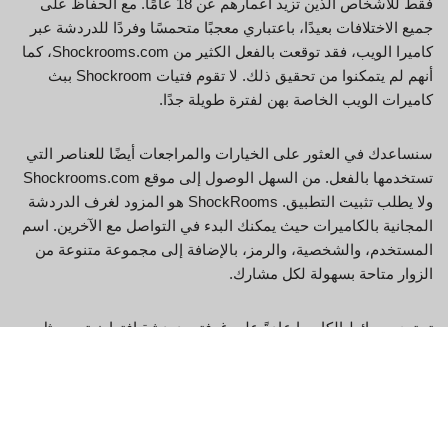
فقط للأشخاص الذين تزيد أعمارهم عن 18 عامًا. مع الحفاظ على
جميع الاختلافات بعيدًا، باعتباري معجبًا متحمسًا وفردًا للدردشة عبر
كاميرا الويب، فقد توقعت بالفعل الكثير من Shockrooms.com، كما
أنهم لم يتمكنوا من تحقيق ذلك. لا تقوم فتيات Shockroom ببث
كاميرات الويب الخاصة بهن لفترة طويلة جدًا.
سنساعدك في العثور على الخيارات والمراجعات أيضًا للعناصر التي
تستخدمها بالفعل. من السهل الوصول إلى موقع Shockrooms.com
ولا يطلب تثبيت التطبيق. ShockRooms هو المزود لغرف الدردشة
المجانية بالكاميرات حيث يمكنك البدء في التواصل مع الآخرين. اسم
المستخدم، والشخصية، والرمز، بالإضافة إلى مجموعة متنوعة من
الزوار متاحة بسهولة لكل مشارك.
تحتوي وسائط الكاميرا عادةً على غرفتي دردشة افتراضيتين، مثل
المناطق العامة بالإضافة إلى غرفة الأعضاء. هذا هو المكان المناسب
لمعرفة المزيد عن الدردشة القذرة والدردشة مع الغرباء وجميع مواقع
الدردشة المرئية الرائدة. تقريبًا نفس الأرقام من مواقع شبكات
وسائط الكاميرا الأخرى.