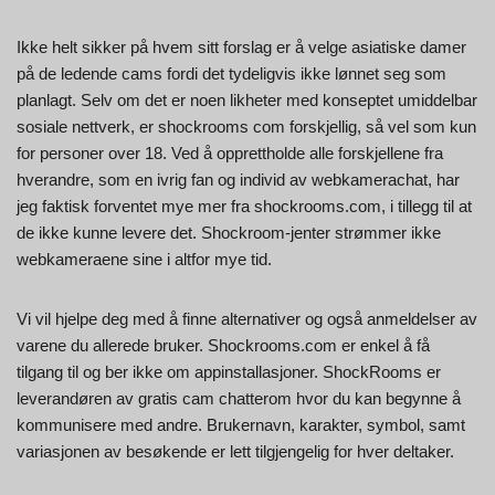
Ikke helt sikker på hvem sitt forslag er å velge asiatiske damer
på de ledende cams fordi det tydeligvis ikke lønnet seg som
planlagt. Selv om det er noen likheter med konseptet umiddelbar
sosiale nettverk, er shockrooms com forskjellig, så vel som kun
for personer over 18. Ved å opprettholde alle forskjellene fra
hverandre, som en ivrig fan og individ av webkamerachat, har
jeg faktisk forventet mye mer fra shockrooms.com, i tillegg til at
de ikke kunne levere det. Shockroom-jenter strømmer ikke
webkameraene sine i altfor mye tid.
Vi vil hjelpe deg med å finne alternativer og også anmeldelser av
varene du allerede bruker. Shockrooms.com er enkel å få
tilgang til og ber ikke om appinstallasjoner. ShockRooms er
leverandøren av gratis cam chatterom hvor du kan begynne å
kommunisere med andre. Brukernavn, karakter, symbol, samt
variasjonen av besøkende er lett tilgjengelig for hver deltaker.