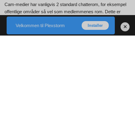
Cam-medier har vanligvis 2 standard chatterom, for eksempel
offentlige områder så vel som medlemmenes rom. Dette er
stedet for å lære mer om skitten chat, fremmed chat og alle de
Velkommen til Plexstorm
×
Installer
ledende videochatsidene. Praktisk talt de samme tallene fra
andre cam media nettverkssider.
Brukererfaring
30+ plasser er tilgjengelige som offentlige og 300+ som
medlemsområder. E-Chat- E-Chat er en nettside på nettet som
bruker mye chatterom der chat-elskere kan snakke online med
hverandre. Cyph er navnet på en helt gratis snakkende nettside
som forsyner sine besøkende med en sikker og også trygg
chatte-innstilling. Alle typer chat-medlemmer med effektiv
registrering kan holde chatterom. Velg tittelen, samt
sammendraget, samt opprettet et passord for å sette opp det
nylig vertsbaserte chatrommet.