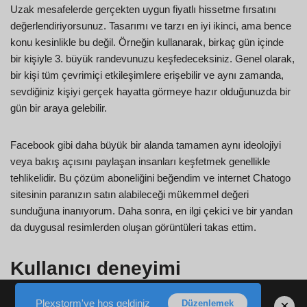
Uzak mesafelerde gerçekten uygun fiyatlı hissetme fırsatını
değerlendiriyorsunuz. Tasarımı ve tarzı en iyi ikinci, ama bence
konu kesinlikle bu değil. Örneğin kullanarak, birkaç gün içinde
bir kişiyle 3. büyük randevunuzu keşfedeceksiniz. Genel olarak,
bir kişi tüm çevrimiçi etkileşimlere erişebilir ve aynı zamanda,
sevdiğiniz kişiyi gerçek hayatta görmeye hazır olduğunuzda bir
gün bir araya gelebilir.
Facebook gibi daha büyük bir alanda tamamen aynı ideolojiyi
veya bakış açısını paylaşan insanları keşfetmek genellikle
tehlikelidir. Bu çözüm aboneliğini beğendim ve internet Chatogo
sitesinin paranızın satın alabileceği mükemmel değeri
sunduğuna inanıyorum. Daha sonra, en ilgi çekici ve bir yandan
da duygusal resimlerden oluşan görüntüleri takas ettim.
Kullanıcı deneyimi
Plexstorm'ye hoş geldiniz
×
Düzenlemek