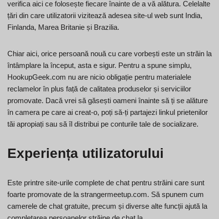
verifica aici ce folosește fiecare înainte de a vă alătura. Celelalte
țări din care utilizatorii vizitează adesea site-ul web sunt India,
Finlanda, Marea Britanie și Brazilia.
Chiar aici, orice persoană nouă cu care vorbești este un străin la
întâmplare la început, asta e sigur. Pentru a spune simplu,
HookupGeek.com nu are nicio obligație pentru materialele
reclamelor în plus față de calitatea produselor și serviciilor
promovate. Dacă vrei să găsești oameni înainte să ți se alăture
în camera pe care ai creat-o, poți să-ți partajezi linkul prietenilor
tăi apropiați sau să îl distribui pe conturile tale de socializare.
Experiența utilizatorului
Este printre site-urile complete de chat pentru străini care sunt
foarte promovate de la strangermeetup.com. Să spunem cum
camerele de chat gratuite, precum și diverse alte funcții ajută la
completarea persoanelor străine de chat la