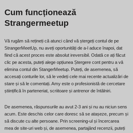
Cum funcționează
Strangermeetup
Vă rugăm să rețineți că atunci când vă ștergeți contul de pe
StrangerMeetUp, nu aveți oportunități de a-l aduce înapoi, dat
fiind că acest proces este absolut ireversibil. Odată ce ați făcut
clic pe acesta, puteți alege opțiunea Ștergere cont pentru a vă
elimina contul din StangerMeetup. Puteți, de asemenea, să
accesați conturile lor, să le vedeți cele mai recente actualizări de
stare și să le comentați. Amy este o profesionistă de cercetare
științifică în parteneriat, scriitoare și antrenor de întâlniri.
De asemenea, răspunsurile au avut 2-3 ani și nu au niciun sens
acum. Este deschis celor care doresc să se atașeze, precum și
să discute cu alte persoane. Prin screening-ul și încercarea
mea de site-uri web și, de asemenea, partajând recenzii, puteți