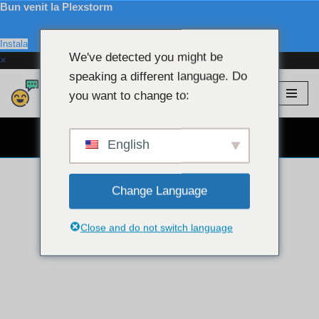
Bun venit la Plexstorm
Instala
We've detected you might be
×
speaking a different language. Do
Plexstorm
💖 Modele VIP
you want to change to:
Sari
la
WEBCAM CHAT GRATUIT 👉
conținut
English
Change Language
Close and do not switch language