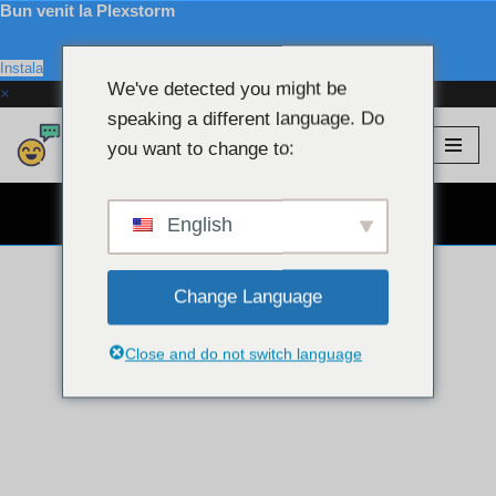
Bun venit la Plexstorm
Instala
We've detected you might be
×
speaking a different language. Do
Plexstorm
💖 Modele VIP
you want to change to:
Sari
la
WEBCAM CHAT GRATUIT 👉
conținut
English
Change Language
Close and do not switch language