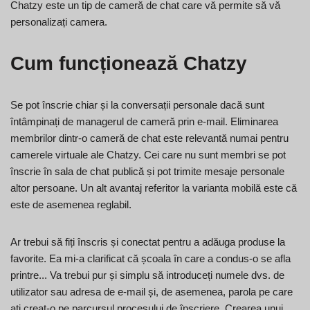
Chatzy este un tip de cameră de chat care vă permite să vă
personalizați camera.
Cum funcționează Chatzy
Se pot înscrie chiar și la conversații personale dacă sunt
întâmpinați de managerul de cameră prin e-mail. Eliminarea
membrilor dintr-o cameră de chat este relevantă numai pentru
camerele virtuale ale Chatzy. Cei care nu sunt membri se pot
înscrie în sala de chat publică și pot trimite mesaje personale
altor persoane. Un alt avantaj referitor la varianta mobilă este că
este de asemenea reglabil.
Ar trebui să fiți înscris și conectat pentru a adăuga produse la
favorite. Ea mi-a clarificat că școala în care a condus-o se afla
printre... Va trebui pur și simplu să introduceți numele dvs. de
utilizator sau adresa de e-mail și, de asemenea, parola pe care
ați creat-o pe parcursul procesului de înscriere. Crearea unui