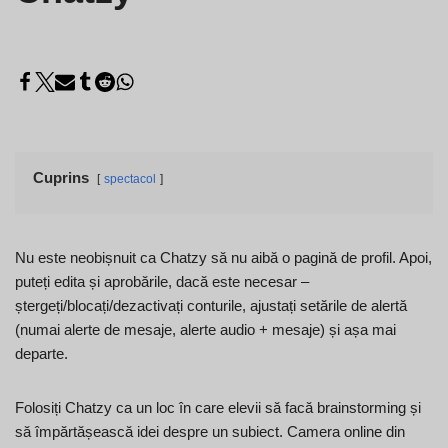
Cuprins
spectacol
Nu este neobișnuit ca Chatzy să nu aibă o pagină de profil. Apoi,
puteți edita și aprobările, dacă este necesar –
ștergeți/blocați/dezactivați conturile, ajustați setările de alertă
(numai alerte de mesaje, alerte audio + mesaje) și așa mai
departe.
Folosiți Chatzy ca un loc în care elevii să facă brainstorming și
să împărtășească idei despre un subiect. Camera online din