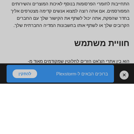
התחייבות לחומרי הפרסומות בנוסף לאיכות המוצרים והשירותים
המפורסמים. אם אתה רוצה למצוא אנשים קדימה מצטרפים אליך
בחדר שהפקת, אתה יכול לשתף את הקישור שלך עם החברים
הקרובים שלך או לשתף אותו בחשבונות המדיה החברתית שלך.
חוויית משתמש
הוא בין אתרי הצ'אט הזרים לחלוטין שמקודמים מאוד מ-
strangermeetup.com. בואו נפרט כיצד חדרי צ'אט חינמיים, כמו גם
ברוכים הבאים ל-Plexstorm
×
לְהַתְקִין
תכונות שונות אחרות, עוזרות להשלים צ'אטים של אנשים זרים ב-
strangermeetup.com. למען האמת, זה לא סתם סקס רגיל או צ'אט
חיבור כמו iSexyChat או Shagle. מה עוד יותר, זה שונה בהרבה
מה-CollarSpace מבוסס BDSM. StrangerMeetUp מבוסס על
העיקרון של תקשורת נעימה.
אנו דנים באתרי מצלמות לחיבור יישומים לאתרי צ'אט למבוגרים וכן
באתרי היכרויות נטו במשך 10 שנים פלוס. עם זאת, האתר מאפשר