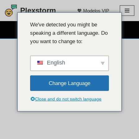
Plexstorm
💖 Modelos VIP
Ir
para
We've detected you might be
CHAT GRATUITO NA WEBCAM 👉
o
speaking a different language. Do
conteúdo
you want to change to:
English
Change Language
Close and do not switch language