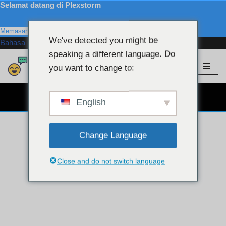
Selamat datang di Plexstorm
Memasang
We've detected you might be
Bahasa Indonesia:
speaking a different language. Do
Plexstorm
💖 Model VIP
you want to change to:
Lewati
ke
OBROLAN WEBCAM GRATIS 👉
konten
English
Change Language
Close and do not switch language