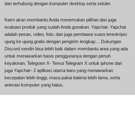
dan terhubung dengan komputer desktop serta seluler.
Kami akan membantu Anda menemukan pilihan dan juga
evaluasi produk yang sudah Anda gunakan. Yapchat- Yapchat
adalah pesan, video, foto, dan juga pembawa suara terenkripsi
ujung ke ujung gratis dengan pengirim lengkap… Dukungan
Discord sendiri bisa lebih baik dalam membantu area yang ada
untuk menawarkan basis penggunanya dengan penuh
keyakinan. Telegram X- Temui Telegram X untuk iphone dan
juga Yapchat– 2 aplikasi utama baru yang menawarkan
kecepatan lebih tinggi, masa pakai baterai lebih lama, serta
animasi komputer yang halus.
Saat Anda pertama kali mulai menggunakan Disonansi, aplikasi
membagi jaringan Anda berdasarkan teks dan suara.
Apkpure.com perlu meninjau keamanan koneksi Anda sebelum
melanjutkan. Akun obrolan yang terdaftar memiliki pilihan untuk
mengembangkan dan menghosting ruang obrolan di daftar